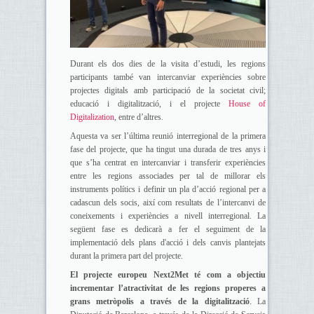
Durant els dos dies de la visita d’estudi, les regions
participants també van intercanviar experiències sobre
projectes digitals amb participació de la societat civil;
educació i digitalització, i el projecte
House of
Digitalization
, entre d’altres.
Aquesta va ser l’última reunió interregional de la primera
fase del projecte, que ha tingut una durada de tres anys i
que s’ha centrat en intercanviar i transferir experiències
entre les regions associades per tal de millorar els
instruments polítics i definir un pla d’acció regional per a
cadascun dels socis, així com resultats de l’intercanvi de
coneixements i experiències a nivell interregional. La
següent fase es dedicarà a fer el seguiment de la
implementació dels plans d'acció i dels canvis plantejats
durant la primera part del projecte.
El projecte europeu Next2Met té com a objectiu
incrementar l’atractivitat de les regions properes a
grans metròpolis a través de la digitalització
. La