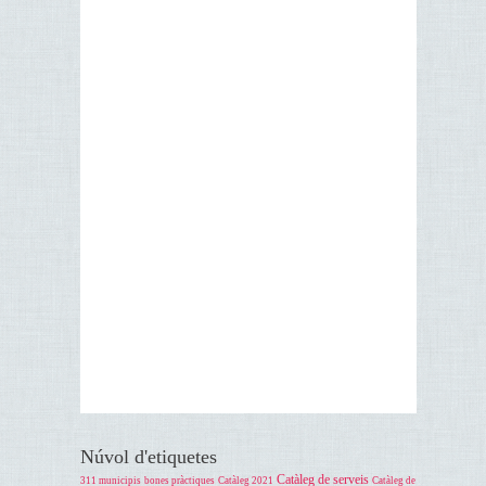
Núvol d'etiquetes
Catàleg de serveis
311 municipis
bones pràctiques
Catàleg 2021
Catàleg de