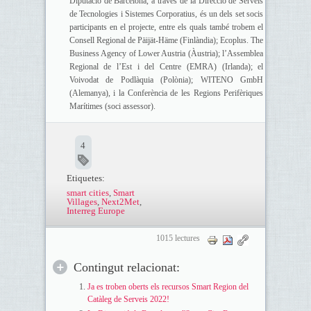
Diputació de Barcelona, a través de la Direcció de Serveis
de Tecnologies i Sistemes Corporatius, és un dels set socis
participants en el projecte, entre els quals també trobem el
Consell Regional de Päijät-Häme (Finlàndia); Ecoplus. The
Business Agency of Lower Austria (Àustria); l’Assemblea
Regional de l’Est i del Centre (EMRA) (Irlanda); el
Voivodat de Podlàquia (Polònia); WITENO GmbH
(Alemanya), i la Conferència de les Regions Perifèriques
Marítimes (soci assessor).
4
Etiquetes:
smart cities
,
Smart
Villages
,
Next2Met
,
Interreg Europe
1015 lectures
Contingut relacionat:
Ja es troben oberts els recursos Smart Region del
Catàleg de Serveis 2022!