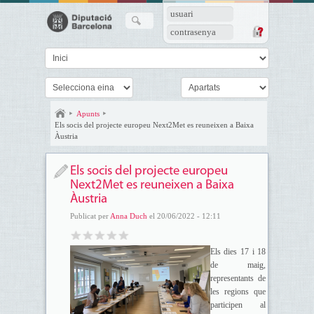
usuari
contrasenya
Apunts
Els socis del projecte europeu Next2Met es reuneixen a Baixa
Àustria
Els socis del projecte europeu
Next2Met es reuneixen a Baixa
Àustria
Publicat per
Anna Duch
el 20/06/2022 - 12:11
Els dies 17 i 18
de maig,
representants de
les regions que
participen al