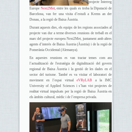
projecte Interreg
Europe
Next2Met
, entre les quals es troba la Diputació de
Barcelona, van fer una visita d’estudi a Krems an der
Donau, a la regió de Baixa Àustria.
Durant aquests dies, els equips de les regions associades al
projecte van dur a terme diverses reunions de treball en el
marc del projecte europeu Next2Met, juntament amb altres
agents d’interès de Baixa Àustria (Àustria) i de la regió de
Pomerània Occidental (Alemanya).
En aquestes reunions es van tractar temes com ara
l’actualització de l'estratègia de digitalització del govern
regional de Baixa Àustria i la gestió de les dades en el
sector del turisme. També es va visitar el laboratori de
moviment en l’espai virtual
eVRyLAB
a la IMC
University of Applied Sciences i s’han vist projectes de
realitat virtual impulsats per la regió de Baixa Àustria en
els àmbits cultural, mèdic i de l’empresa privada.