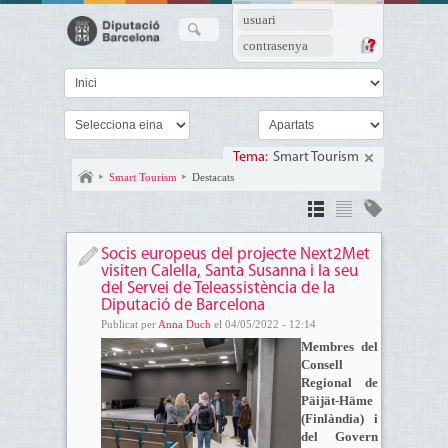
usuari
contrasenya
Tema:
Smart Tourism
Smart Tourism
Destacats
Socis europeus del projecte Next2Met
visiten Calella, Santa Susanna i la seu
del Servei de Teleassistència de la
Diputació de Barcelona
Publicat per
Anna Duch
el 04/05/2022 - 12:14
Membres del
Consell
Regional de
Päijät-Häme
(Finlàndia) i
del Govern