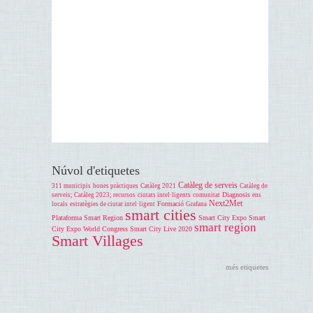
Núvol d'etiquetes
Catàleg de serveis
311 municipis
bones pràctiques
Catàleg 2021
Catàleg de
Diagnosis
serveis; Catàleg 2023; recursos
ciutats intel·ligents
comunitat
ens
Next2Met
Formació
locals
estratègies de ciutat intel·ligent
Grafana
smart cities
Plataforma Smart Region
Smart City Expo
Smart
smart region
City Expo World Congress
Smart City Live 2020
Smart Villages
més etiquetes